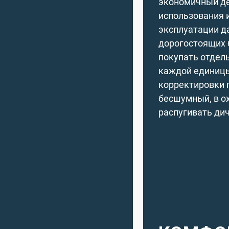
экономичный де
использования и
эксплуатации д
дорогостоящих 
покупать отдел
каждой единицы
корректировки 
бесшумный, в ох
распугивать дич