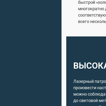
быстрой «хол
многократно 
соответствую
всего нескол
ВЫСОК
Лазерный патрон
произвести наст
можно соблюдат
до световой ме