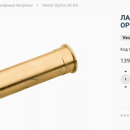
азерные патроны
Vector Optics 20 GA
ЛА
OP
Vec
Код 
139