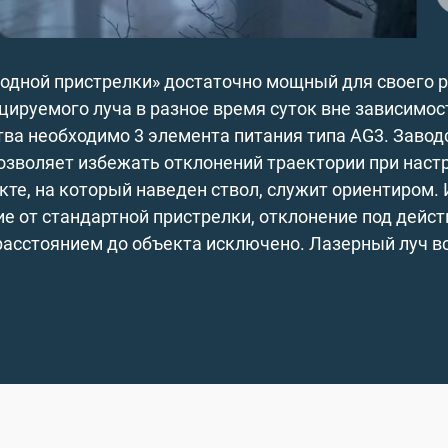
лодной пристрелки» достаточно мощный для своего 
ируемого луча в разное время суток вне зависимос
тва необходимо 3 элемента питания типа AG3. Завод
позволяет избежать отклонений траектории при наст
кте, на который наведен ствол, служит ориентиром.
ие от стандартной пристрелки, отклонение под дейст
расстоянием до объекта исключено. Лазерный луч в