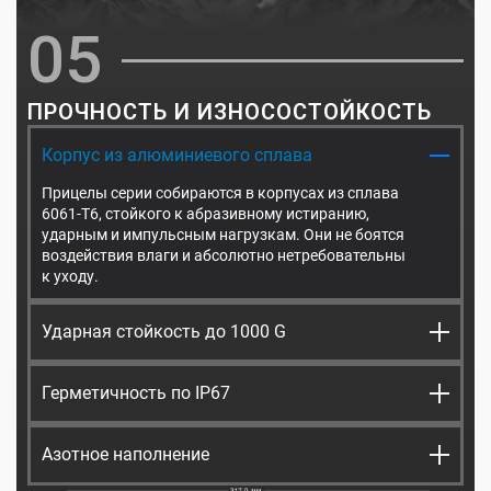
05
ПРОЧНОСТЬ И ИЗНОСОСТОЙКОСТЬ
Корпус из алюминиевого сплава
Прицелы серии собираются в корпусах из сплава
6061-T6, стойкого к абразивному истиранию,
ударным и импульсным нагрузкам. Они не боятся
воздействия влаги и абсолютно нетребовательны
к уходу.
Ударная стойкость до 1000 G
Ударопрочный корпус и наличие демпфирующих
элементов гарантируют стойкость к отдаче
Герметичность по IP67
до 1000 G. Это обеспечивает совместимость
Прицел соответствует пылевлагозащищенности
с калибрами .300 Win Mag, .416 Rigby и 9,3×64.
IP67. Он не боится эксплуатации
Азотное наполнение
в переувлажненном и запыленном воздухе, а также