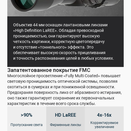
Объектив 44 мм оснащен лантановыми линзами
«High Definition LaREE». Обладая превосходной
проницаемостью, они гарантируют высокую
четкость картинки, корректную цветопередачу
и отсутствие «тоннельного» эффекта. Это
обеспечивает высокую скорость прицеливания
и точность распознавания целей в любых условиях.
Запатентованное покрытие FMC
Многослойное просветление «Fully Multi Coated» повышает
световую проницаемость оптической системы, позволяя
охотиться в сумерках и при пониженной освещенности.
Предохраняя поверхность линз от абразивного истирания,
оно также гарантирует сохранение их первоначальных
характеристик в течение всего срока службы.
>90%
HD LaREE
4х-16х
Корректируемое
Пропускание света
Фирменные линзы
увеличение