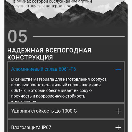
в рамках которой обслуживание оптики
осуществляется на территории РФ.
05
НАДЕЖНАЯ ВСЕПОГОДНАЯ
КОНСТРУКЦИЯ
Алюминиевый сплав 6061-Т6
В качестве материала для изготовления корпуса
использован технологичный сплав алюминия
6061-Т6, который обеспечивает высокую
прочность и коррозионную стойкость
конструкции.
Ударная стойкость до 1000 G
Высокая прочность корпуса предотвращает
повреждения оптики при ударах и вибрациях, что
Влагозащита IP67