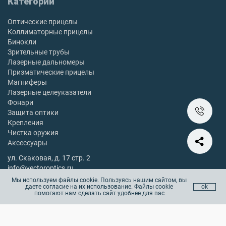
Категории
Оптические прицелы
Коллиматорные прицелы
Бинокли
Зрительные трубы
Лазерные дальномеры
Призматические прицелы
Магниферы
Лазерные целеуказатели
Фонари
Защита оптики
Крепления
Чистка оружия
Аксессуары
ул. Скаковая, д. 17 стр. 2
info@vectoroptics.ru
8 (800) 222-98-82
Мы используем файлы cookie. Пользуясь нашим сайтом, вы
даете согласие на их использование. Файлы cookie
ok
Остались вопросы? Позвоните с 10:00 до 18:00, без выходных
помогают нам сделать сайт удобнее для вас
Copyright © 2025 vectoroptics.ru