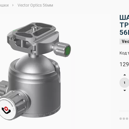
ошки
Vector Optics 56мм
ША
ТР
5
Vec
Код 
129