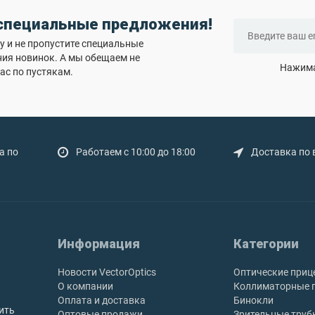
 специальные предложения!
 и не пропустите специальные
ния новинок. А мы обещаем не
Нажима
ас по пустякам.
а по
Работаем с 10:00 до 18:00
Доставка по 
Информация
Категории
Новости VectorOptics
Оптические приц
О компании
Коллиматорные 
Оплата и доставка
Бинокли
ить
Оптовые продажи
Зрительные труб