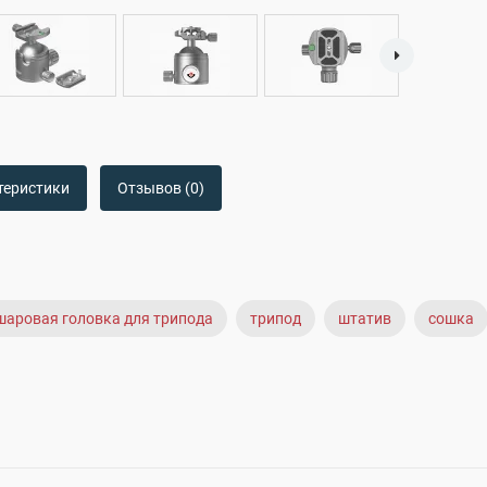
теристики
Отзывов (0)
шаровая головка для трипода
трипод
штатив
сошка