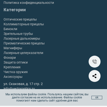
Политика конфиденциальности
Категории
Оптические прицелы
Коллиматорные прицелы
Бинокли
Зрительные трубы
Лазерные дальномеры
Призматические прицелы
Магниферы
Лазерные целеуказатели
Фонари
Защита оптики
Крепления
Чистка оружия
Аксессуары
ул. Скаковая, д. 17 стр. 2
info@vectoroptics.ru
8 (800) 222-98-82
Мы используем файлы cookie. Пользуясь нашим сайтом, вы
даете согласие на их использование. Файлы cookie
ok
Остались вопросы? Позвоните с 10:00 до 18:00, без выходных
помогают нам сделать сайт удобнее для вас