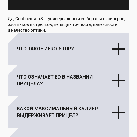
Да, Continental x8 — универсальный выбор для снайперов,
охотников и стрелков, ценящих точность, надёжность
и качество оптики.
ЧТО ТАКОЕ ZERO-STOP?
Благодаря Zero-Stop вы можете сделать поправки
ЧТО ОЗНАЧАЕТ ED В НАЗВАНИИ
на дальнюю цель, а затем одним движением вернуть
ПРИЦЕЛА?
барабанчик поправок точно в исходное положение,
не рискуя ошибиться или потерять настройку.
ED — Extra-low Dispersion. Линзы из сверхнизкодисперсного
КАКОЙ МАКСИМАЛЬНЫЙ КАЛИБР
стекла минимизируют хроматические аберрации,
ВЫДЕРЖИВАЕТ ПРИЦЕЛ?
обеспечивая кристально чёткое изображение и отличную
цветопередачу.