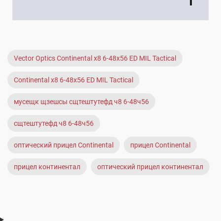
Если купить оптический прицел в нашем магазине
вы получаете официальную гарантию. Гарантийный талон
прилагается к прицелу.
Vector Optics Continental x8 6-48x56 ED MIL Tactical
Continental x8 6-48x56 ED MIL Tactical
мусещк щзешсы сщтештутефд ч8 6-48ч56
сщтештутефд ч8 6-48ч56
оптический прицел Continental
прицел Continental
прицел континентал
оптический прицел континентал