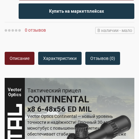
Купить на маркетплейсах
0 отзывов
В наличии - мало
Описание
Характеристики
Отзывов (0)
Vector
Тактический прицел
Optics
CONTINENTAL
x8 6-48x56 ED MIL
Vector Optics Continental — новый уровень
точности и надёжности! Прочный 30-мм
монотубус с повышенной герметичностью
обеспечивает стабильную работу прицела даже