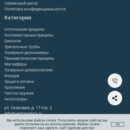
Сервисный центр
Политика конфиденциальности
Категории
Оптические прицелы
Коллиматорные прицелы
Бинокли
Зрительные трубы
Лазерные дальномеры
Призматические прицелы
Магниферы
Лазерные целеуказатели
Фонари
Защита оптики
Крепления
Чистка оружия
Аксессуары
ул. Скаковая, д. 17 стр. 2
info@vectoroptics.ru
8 (800) 222-98-82
Мы используем файлы cookie. Пользуясь нашим сайтом, вы
даете согласие на их использование. Файлы cookie
ok
Остались вопросы? Позвоните с 10:00 до 18:00, без выходных
помогают нам сделать сайт удобнее для вас