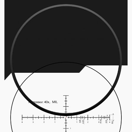
Прицельная сетка, расположенная во второй фокальной
плоскости (SFP), оснащена одиннадцатью уровнями
яркости подсветки прицельной точки. Для удобства
между каждым уровнем предусмотрено промежуточное
положение с отключением подсветки.