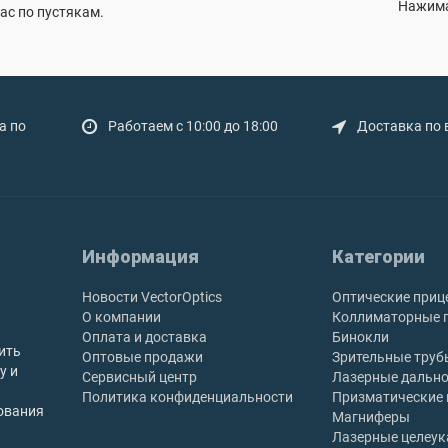
Нажима
ас по пустякам.
а по
Работаем с 10:00 до 18:00
Доставка по 
Информация
Категории
Новости VectorOptics
Оптические приц
О компании
Коллиматорные 
Оплата и доставка
Бинокли
ить
Оптовые продажи
Зрительные труб
у и
Сервисный центр
Лазерные дальн
Политика конфиденциальности
Призматические
ования
Магниферы
Лазерные целеук