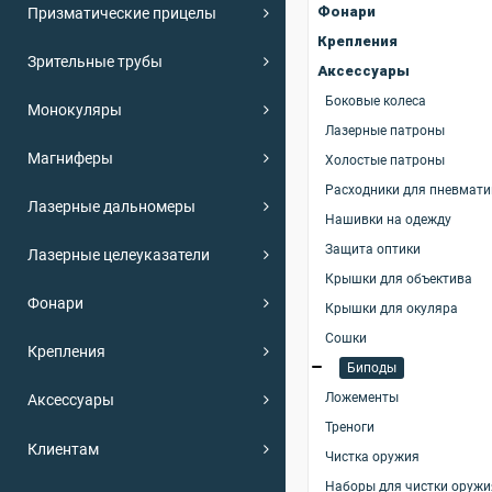
Фонари
Призматические прицелы
Крепления
Зрительные трубы
Аксессуары
Боковые колеса
Монокуляры
Лазерные патроны
Магниферы
Холостые патроны
Расходники для пневмати
Лазерные дальномеры
Нашивки на одежду
Защита оптики
Лазерные целеуказатели
Крышки для объектива
Фонари
Крышки для окуляра
Сошки
Крепления
Биподы
Ложементы
Аксессуары
Треноги
Клиентам
Чистка оружия
Наборы для чистки оружи