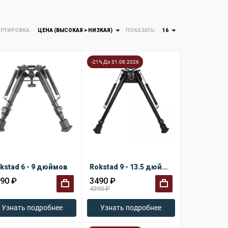
РТИРОВКА:
ЦЕНА (ВЫСОКАЯ > НИЗКАЯ)
ПОКАЗАТЬ:
16
-21% До 31.08.2026
kstad 6 - 9 дюймов
Rokstad 9 - 13.5 дюймов
90 ₽
3490 ₽
4390 ₽
+
+
Узнать подробнее
Узнать подробнее