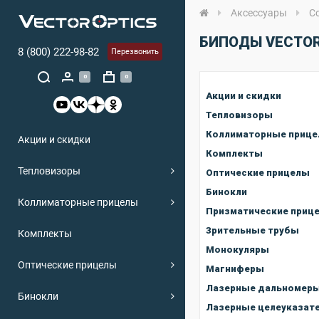
Аксессуары
С
БИПОДЫ VECTOR
8 (800) 222-98-82
Перезвонить
0
0
Акции и скидки
Тепловизоры
Коллиматорные приц
Акции и скидки
Комплекты
Тепловизоры
Оптические прицелы
Бинокли
Коллиматорные прицелы
Призматические приц
Зрительные трубы
Комплекты
Монокуляры
Оптические прицелы
Магниферы
Лазерные дальномер
Бинокли
Лазерные целеуказат