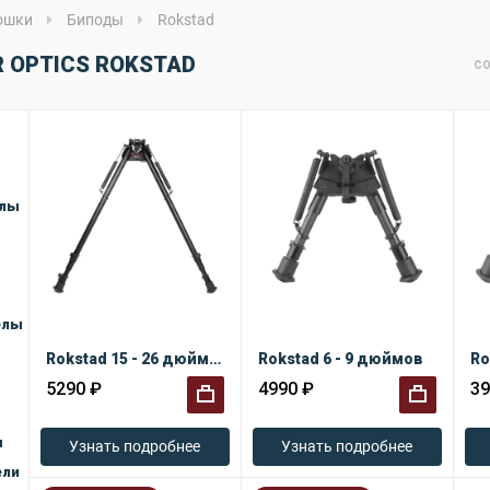
ошки
Биподы
Rokstad
 OPTICS ROKSTAD
СО
елы
елы
Rokstad 15 - 26 дюймов
Rokstad 6 - 9 дюймов
Ro
5290 ₽
4990 ₽
39
ы
+
+
Узнать подробнее
Узнать подробнее
ели