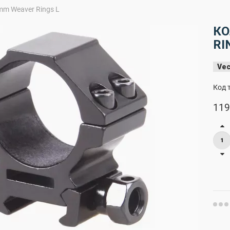
m Weaver Rings L
КО
RI
Vec
Код 
119