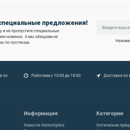
 специальные предложения!
 и не пропустите специальные
ния новинок. А мы обещаем не
Нажима
ас по пустякам.
а по
Работаем с 10:00 до 18:00
Доставка по 
Информация
Категории
Новости VectorOptics
Оптические приц