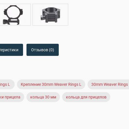
теристики
Отзывов (0)
ings L
Крепление 30mm Weaver Rings L
30mm Weaver Rings 
ки прицела
кольца 30 мм
кольца для прицелов