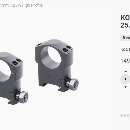
4mm 1.25in High Profile
КО
25
Vec
Код 
149