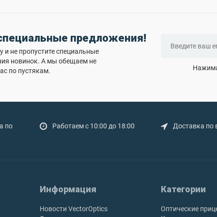
 специальные предложения!
 и не пропустите специальные
ния новинок. А мы обещаем не
Нажима
ас по пустякам.
а по
Работаем с 10:00 до 18:00
Доставка по 
Информация
Категории
Новости VectorOptics
Оптические приц